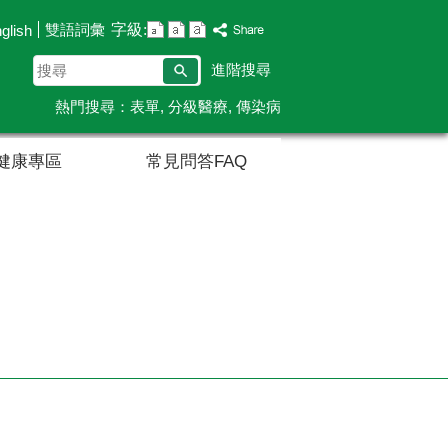
字級:
雙語詞彙
glish
搜
進階搜尋
尋
熱門搜尋：
表單
分級醫療
傳染病
健康專區
常見問答FAQ