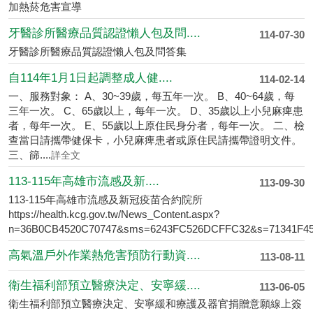
加熱菸危害宣導
牙醫診所醫療品質認證懶人包及問....
114-07-30
牙醫診所醫療品質認證懶人包及問答集
自114年1月1日起調整成人健....
114-02-14
一、服務對象： A、30~39歲，每五年一次。 B、40~64歲，每
三年一次。 C、65歲以上，每年一次。 D、35歲以上小兒麻痺患
者，每年一次。 E、55歲以上原住民身分者，每年一次。 二、檢
查當日請攜帶健保卡，小兒麻痺患者或原住民請攜帶證明文件。
三、篩....
詳全文
113-115年高雄市流感及新....
113-09-30
113-115年高雄市流感及新冠疫苗合約院所
https://health.kcg.gov.tw/News_Content.aspx?
n=36B0CB4520C70747&sms=6243FC526DCFFC32&s=71341F4
高氣溫戶外作業熱危害預防行動資....
113-08-11
衛生福利部預立醫療決定、安寧緩....
113-06-05
衛生福利部預立醫療決定、安寧緩和療護及器官捐贈意願線上簽