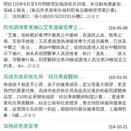
間於115年6月至9月間辦理旨揭課程共20場，本活動免費參加，
採線上報名，(食品所承接衛生福利部食品藥物管理署計畫)。
三、洽詢窗口：張小姐(03-5223191分機2....
詳全文
民俗調理業者施以艾草溫罐按摩之....
115-05-08
「艾葉」係收載於臺灣中藥典之中藥材，具溫經止血、散寒止
痛、安胎等效能；又其透過溫熱滑罐按摩方式提供服務，已涉及
中醫之「灸法」，應由中醫師為之，或得由護理人員在中醫師指
示下施行。倘未具前開醫事人員資格者，執行「溫灸」、「拔火
罐」等醫療行為，則受醫師法第28條或護理人員法第24條規定之
約束。 &n....
詳全文
高雄市政府衛生局「幼兒專責醫師....
115-01-01
每個孩子都是手心寶，孩子的健康成長，是父母最大期望，更是
我們的重要任務。高雄市政府衛生局為提高兒童的初級照護醫療
品質，110年起承辦衛福部「幼兒專責醫師制度計畫」，透過專
業幼兒專責醫師，結合公衛和社政體系，整合預防保健與健康促
進，從寶寶出生的那一刻起，都能得到最佳健康照護。 1.服務對
象：0歲....
詳全文
加熱菸危害宣導
114-10-21