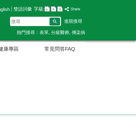
字級:
雙語詞彙
glish
搜
進階搜尋
尋
熱門搜尋：
表單
分級醫療
傳染病
健康專區
常見問答FAQ