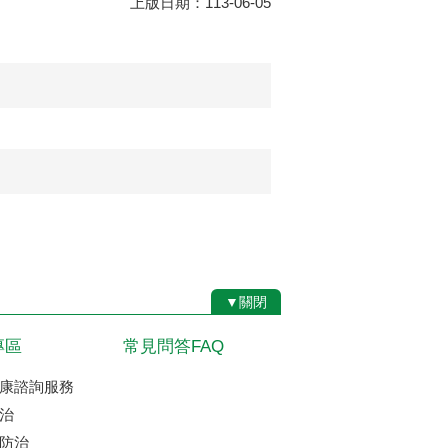
上版日期：113-06-05
▼關閉
專區
常見問答FAQ
康諮詢服務
治
防治